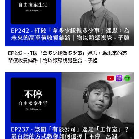
EP242 - 打破「拿多少錢做多少事」迷思，為未來的高
單價收費鋪路｜物以類聚視覺整合 - 子麵