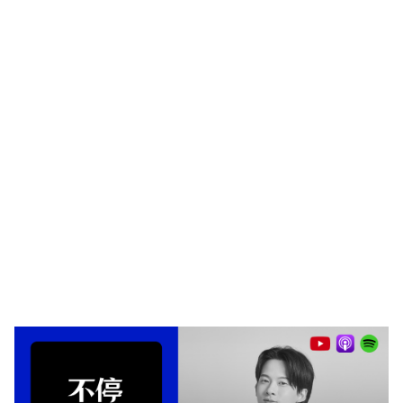
不停推出免費自由接案電子報！
現在訂閱送你超實用的客戶一覽表
，管理你的客戶與計算你的成
績！主要會從裡面分享第一手的優惠折扣碼，課程資訊、線上研討
會、講座以及任何能幫助到你的活動，如果有興趣的話歡迎訂閱，
不會沒事每天一直發郵件給你，別擔心。
訂閱接案電子報送實用客戶一覽表