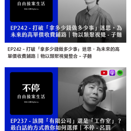
EP242 - 打破「拿多少錢做多少事」迷思，為未來的高
單價收費鋪路｜物以類聚視覺整合 - 子麵