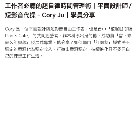
工作者必聽的超自律時間管理術｜平面設計師／
短影音代操 - Cory Ju｜學員分享
Cory 是一位平面設計與短影音自由工作者，也是台中「植咖咖啡廳
Plants Cafe」的共同經營者。非本科系出身的他，成功將「留下來
最久的興趣」發展成專業。他分享了如何運用「訂閱制」模式將不
穩定的案源化為穩定收入，打造出案源穩定、持續進化且不委屈自
己的理想工作生活。
自由接案怎麼活？學會當客戶的「外
腦」，建立你的接案神規律