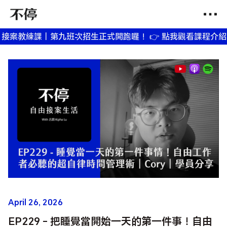
案教練課｜第九班次招生正式開跑囉！ 👉 點我觀看課程介紹影片

April 26, 2026
EP229 - 把睡覺當開始一天的第一件事！自由