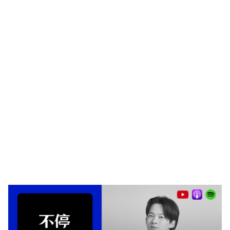
點我查看課程介紹
訂閱不停，不錯過任何消息！
現在訂閱送你超實用的客戶一覽表
，管理你的客戶與計算你的成
績！主要會從裡面分享第一手的優惠折扣碼，課程資訊、線上研討
會、講座以及任何能幫助到你的活動，如果有興趣的話歡迎訂閱，
不會沒事每天一直發郵件給你，別擔心。
訂閱領取實用客戶一覽表