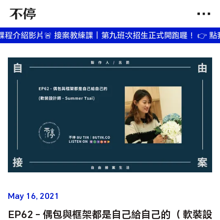
紹影片
🚨 接案教練課｜第九班次招生正式開跑囉！ 👉 點我觀看
May 16, 2021
EP62 - 偶包與框架都是自己給自己的（ 軟裝設