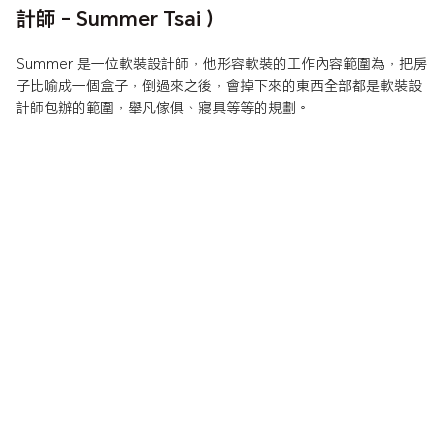
計師 - Summer Tsai ）
Summer 是一位軟裝設計師，他形容軟裝的工作內容範圍為，把房
子比喻成一個盒子，倒過來之後，會掉下來的東西全部都是軟裝設
計師包辦的範圍，舉凡傢俱、寢具等等的規劃。
Summer 是一位軟裝設計師，他形容軟裝的工作內容範圍為，把房