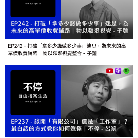
EP242 - 打破「拿多少錢做多少事」迷思，為未來的高
單價收費鋪路｜物以類聚視覺整合 - 子麵