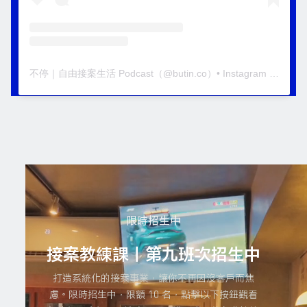
不停｜自由接案生活 Podcast
（@
butin.co
）• Instagram 相片與影片
限時招生中
接案教練課｜第九班次招生中
打造系統化的接案事業，讓你不再因沒客戶而焦
慮。限時招生中，限額 10 名，點擊以下按鈕觀看